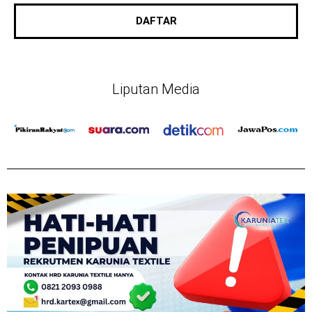
a
i
DAFTAR
l
Liputan Media