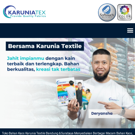
Lewati
ke
konten
M
Toko Bahan Kaos Karunia Textile Bandung & Surabaya Menyediakan Berbagai Macam Bahan Kaos,