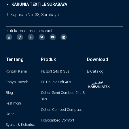
KARUNIA TEXTILE SURABAYA
Jl. Kapasan No. 33, Surabaya.
Ikuti kami di media sosial
I
F
T
Y
L
n
a
w
o
i
s
c
i
u
n
t
e
t
t
k
a
b
t
u
e
g
o
e
b
d
Tentang
Produk
Download
r
o
r
e
i
a
k
n
m
-
f
Kontak Kami
PE Soft 24s & 30s
E-Catalog
Tanya Jawab
PE Double Soft 40s
Blog
Cotton Semi Combed 24s &
30s
Testimoni
Cotton Combed Compact
Karir
Polycombed Comfort
Syarat & Ketentuan