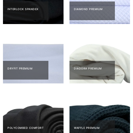
INTERLOCK SPANDEX
DIAMOND PREMIUM
DRYFIT PREMIUM
DIADORA PREMIUM
POLYCOMBED COMFORT
WAFFLE PREMIUM