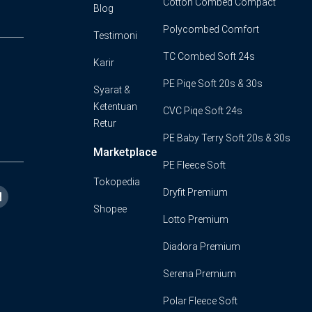
Cotton Combed Compact
Blog
Polycombed Comfort
Testimoni
TC Combed Soft 24s
Karir
PE Piqe Soft 20s & 30s
Syarat &
Ketentuan
CVC Piqe Soft 24s
Retur
PE Baby Terry Soft 20s & 30s
Marketplace
PE Fleece Soft
Tokopedia
Dryfit Premium
Shopee
L
Lotto Premium
n
Diadora Premium
k
e
d
Serena Premium
n
Polar Fleece Soft