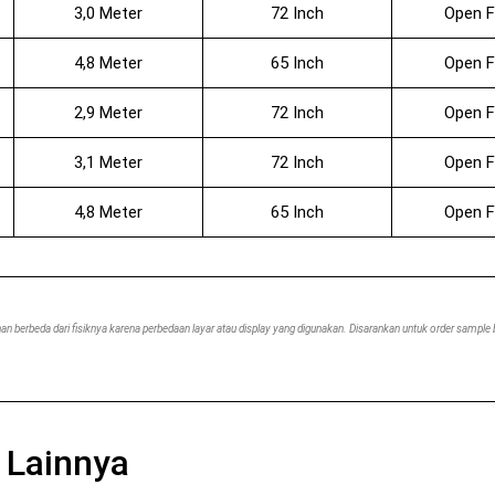
3,0 Meter
72 Inch
Open F
4,8 Meter
65 Inch
Open F
2,9 Meter
72 Inch
Open F
3,1 Meter
72 Inch
Open F
4,8 Meter
65 Inch
Open F
n berbeda dari fisiknya karena perbedaan layar atau display yang digunakan. Disarankan untuk order sample
 Lainnya