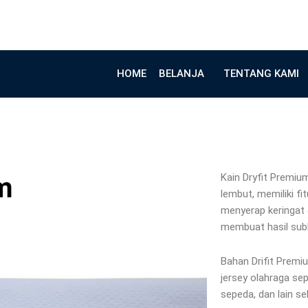
HOME
BELANJA
TENTANG KAMI
Kain Dryfit Premiu
m
lembut, memiliki f
menyerap keringat &
membuat hasil sub
Bahan Drifit Premi
jersey olahraga sepe
sepeda, dan lain se