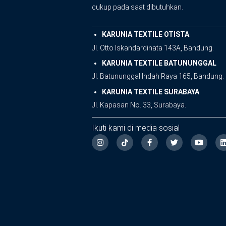
cukup pada saat dibutuhkan.
KARUNIA TEXTILE OTISTA
Jl. Otto Iskandardinata 143A, Bandung.
KARUNIA TEXTILE BATUNUNGGAL
Jl. Batununggal Indah Raya 165, Bandung.
KARUNIA TEXTILE SURABAYA
Jl. Kapasan No. 33, Surabaya.
Ikuti kami di media sosial
I
F
T
Y
n
a
w
o
i
s
c
i
u
t
e
t
t
a
b
t
u
g
o
e
b
r
o
r
e
i
a
k
m
-
f