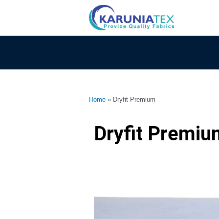
Lewati
ke
konten
Home
»
Dryfit Premium
Dryfit Premiu