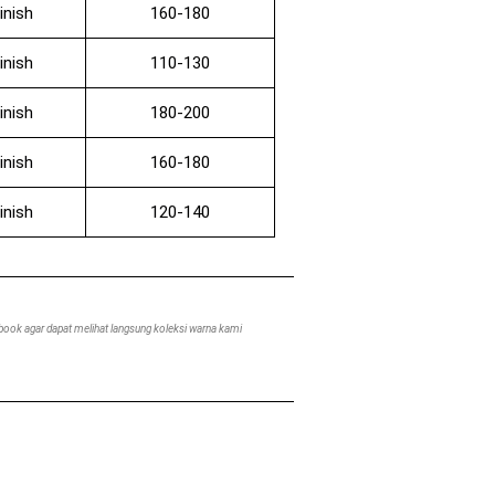
inish
160-180
inish
110-130
inish
180-200
inish
160-180
inish
120-140
 book agar dapat melihat langsung koleksi warna kami