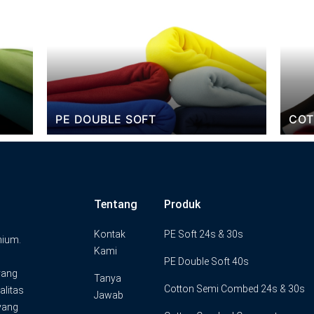
COTTON COMBED COMPACT
COT
Tentang
Produk
Kontak
PE Soft 24s & 30s
mium.
Kami
PE Double Soft 40s
yang
Tanya
Cotton Semi Combed 24s & 30s
alitas
Jawab
yang