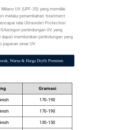
t Milano UV (UPF-35) yang memiliki
ion melalui penambahan treatment
capai nilai Ultraviolet Protection
35/kategori perlindungan UV yang
ini dapat memberikan perlindungan yang
ap paparan sinar UV.
Corak, Warna & Harga Dryfit Premium
ing
Gramasi
inish
170-190
inish
170-190
inish
130-150