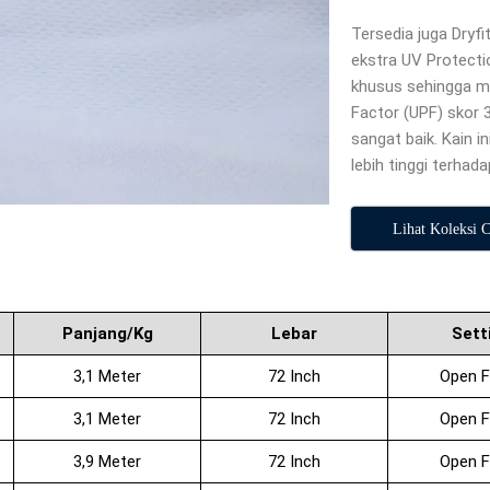
Tersedia juga Dryfi
ekstra UV Protect
khusus sehingga men
Factor (UPF) skor 
sangat baik. Kain 
lebih tinggi terhad
Lihat Koleksi 
Panjang/Kg
Lebar
Sett
3,1 Meter
72 Inch
Open F
3,1 Meter
72 Inch
Open F
3,9 Meter
72 Inch
Open F