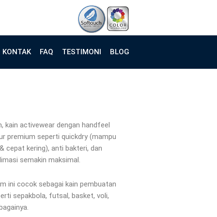
KONTAK
FAQ
TESTIMONI
BLOG
m, kain activewear dengan handfeel
itur premium seperti quickdry (mampu
 cepat kering), anti bakteri, dan
limasi semakin maksimal.
um ini cocok sebagai kain pembuatan
rti sepakbola, futsal, basket, voli,
bagainya.