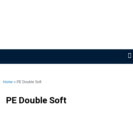
Lewati
ke
konten
Home
»
PE Double Soft
PE Double Soft