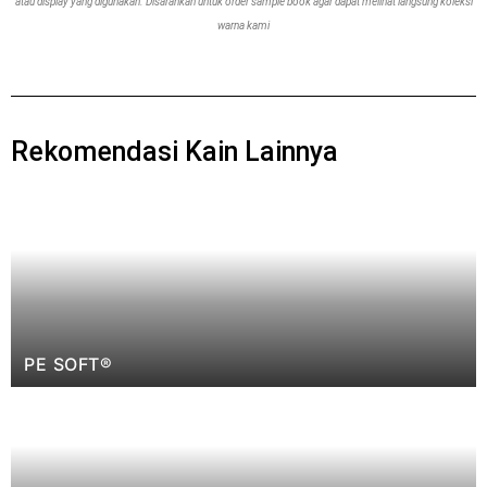
atau display yang digunakan. Disarankan untuk order sample book agar dapat melihat langsung koleksi
warna kami
Rekomendasi Kain Lainnya
PE SOFT®