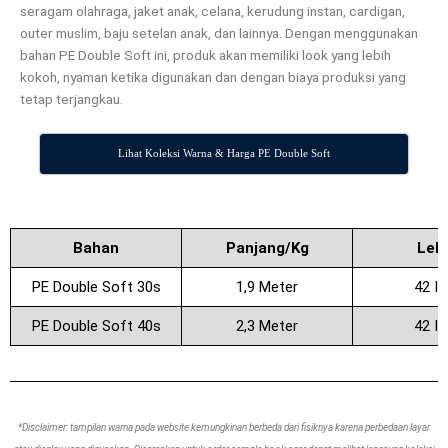
seragam olahraga, jaket anak, celana, kerudung instan, cardigan,
outer muslim, baju setelan anak, dan lainnya. Dengan menggunakan
bahan PE Double Soft ini, produk akan memiliki look yang lebih
kokoh, nyaman ketika digunakan dan dengan biaya produksi yang
tetap terjangkau.
Lihat Koleksi Warna & Harga PE Double Soft
Bahan
Panjang/Kg
Leb
PE Double Soft 30s
1,9 Meter
42 I
PE Double Soft 40s
2,3 Meter
42 I
*Disclaimer: tampilan warna pada website kemungkinan berbeda dari fisiknya karena perbedaan layar