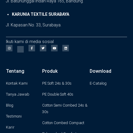
Jl. Batununggal Indah Raya 165, Bandung.
KARUNIA TEXTILE SURABAYA
Jl. Kapasan No. 33, Surabaya.
Ikuti kami di media sosial
I
F
T
Y
L
n
a
w
o
i
s
c
i
u
n
t
e
t
t
k
a
b
t
u
e
g
o
e
b
d
Tentang
Produk
Download
r
o
r
e
i
a
k
n
m
-
f
Kontak Kami
PE Soft 24s & 30s
E-Catalog
Tanya Jawab
PE Double Soft 40s
Blog
Cotton Semi Combed 24s &
30s
Testimoni
Cotton Combed Compact
Karir