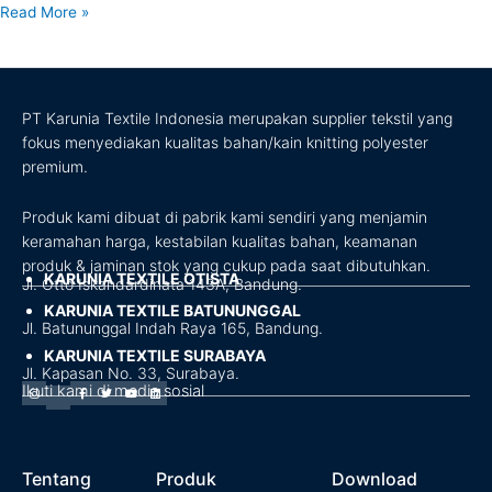
Read More »
PT Karunia Textile Indonesia merupakan supplier tekstil yang
fokus menyediakan kualitas bahan/kain knitting polyester
premium.
Produk kami dibuat di pabrik kami sendiri yang menjamin
keramahan harga, kestabilan kualitas bahan, keamanan
produk & jaminan stok yang cukup pada saat dibutuhkan.
KARUNIA TEXTILE OTISTA
Jl. Otto Iskandardinata 143A, Bandung.
KARUNIA TEXTILE BATUNUNGGAL
Jl. Batununggal Indah Raya 165, Bandung.
KARUNIA TEXTILE SURABAYA
Jl. Kapasan No. 33, Surabaya.
Ikuti kami di media sosial
Instagram
Facebook-
Twitter
Youtube
Linkedin
f
Tentang
Produk
Download