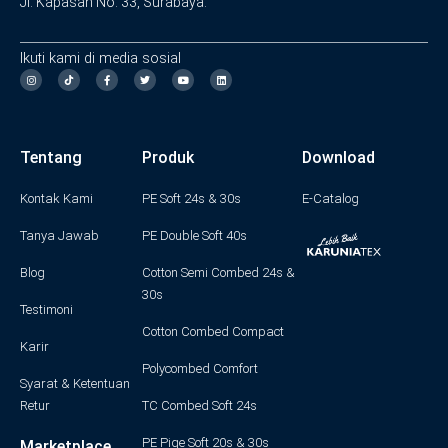
Jl. Kapasan No. 33, Surabaya.
Ikuti kami di media sosial
I
F
T
Y
L
n
a
w
o
i
s
c
i
u
n
t
e
t
t
k
a
b
t
u
e
g
o
e
b
d
Tentang
Produk
Download
r
o
r
e
i
a
k
n
m
-
f
Kontak Kami
PE Soft 24s & 30s
E-Catalog
Tanya Jawab
PE Double Soft 40s
Blog
Cotton Semi Combed 24s &
30s
Testimoni
Cotton Combed Compact
Karir
Polycombed Comfort
Syarat & Ketentuan
Retur
TC Combed Soft 24s
PE Piqe Soft 20s & 30s
Marketplace