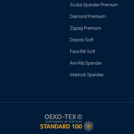
Scuba Spandex Premium
Diamond Premium
Zigzag Premium
Divpolo Soft
Face Rib Soft
Ami Rib Spandex
Interlock Spandex