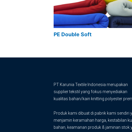
PE Double Soft
PT Karunia Textile Indonesia merupakan
supplier tekstil yang fokus menyediakan
kualitas bahan/kain knitting polyester pre
Produk kami dibuat di pabrik kami sendiri 
menjamin keramahan harga, kestabilan ku
bahan, keamanan produk & jaminan stok 