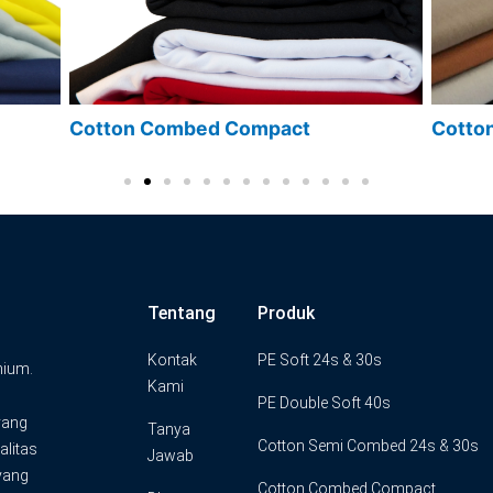
Cotton Combed Compact
Cotto
Tentang
Produk
Kontak
PE Soft 24s & 30s
mium.
Kami
PE Double Soft 40s
yang
Tanya
Cotton Semi Combed 24s & 30s
alitas
Jawab
yang
Cotton Combed Compact