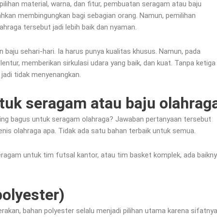
ilihan material, warna, dan fitur, pembuatan seragam atau baju
 Bahkan membingungkan bagi sebagian orang. Namun, pemilihan
hraga tersebut jadi lebih baik dan nyaman.
 baju sehari-hari. Ia harus punya kualitas khusus. Namun, pada
lentur, memberikan sirkulasi udara yang baik, dan kuat. Tanpa ketiga
i jadi tidak menyenangkan.
ntuk seragam atau baju olahrag
aling bagus untuk seragam olahraga? Jawaban pertanyaan tersebut
 jenis olahraga apa. Tidak ada satu bahan terbaik untuk semua.
gam untuk tim futsal kantor, atau tim basket komplek, ada baikn
polyester)
rakan, bahan polyester selalu menjadi pilihan utama karena sifatny