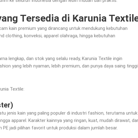
kirim ke seluruh Indonesia dengan lebih mudah dan praktis.
ang Tersedia di Karunia Textil
acam kain premium yang dirancang untuk mendukung kebutuhan
d clothing, konveksi, apparel olahraga, hingga kebutuhan
rna lengkap, dan stok yang selalu ready, Karunia Textile ingin
ion yang lebih nyaman, lebih premium, dan punya daya saing tinggi
unia Textile:
ter)
u jenis kain yang paling populer di industri fashion, terutama untuk
ngga apparel. Karakter kainnya yang ringan, kuat, mudah dirawat, da
PE jadi pilihan favorit untuk produksi dalam jumlah besar.