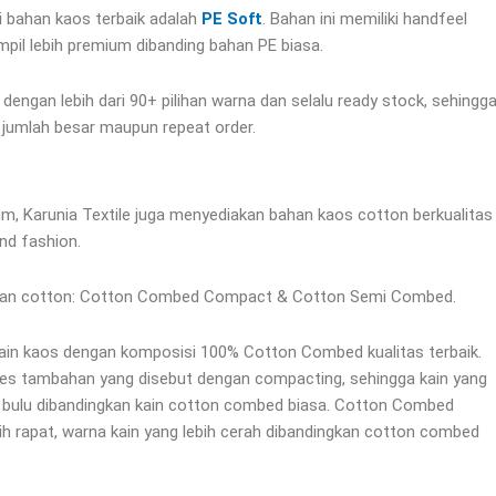
si bahan kaos terbaik adalah
PE Soft
. Bahan ini memiliki handfeel
mpil lebih premium dibanding bahan PE biasa.
 dengan lebih dari 90+ pilihan warna dan selalu ready stock, sehingg
umlah besar maupun repeat order.
m, Karunia Textile juga menyediakan bahan kaos cotton berkualitas
nd fashion.
n bahan cotton: Cotton Combed Compact & Cotton Semi Combed.
in kaos dengan komposisi 100% Cotton Combed kualitas terbaik.
ses tambahan yang disebut dengan compacting, sehingga kain yang
nim bulu dibandingkan kain cotton combed biasa. Cotton Combed
bih rapat, warna kain yang lebih cerah dibandingkan cotton combed