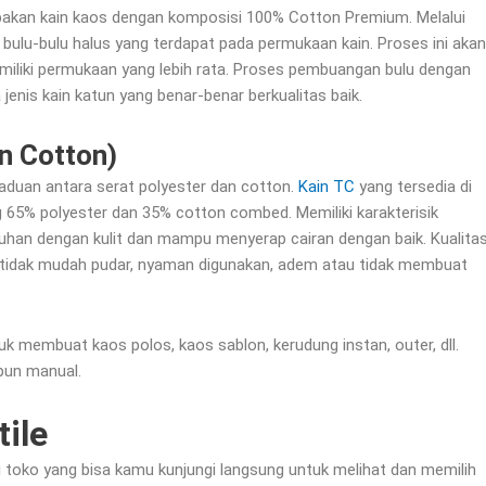
kan kain kaos dengan komposisi 100% Cotton Premium. Melalui
ulu-bulu halus yang terdapat pada permukaan kain. Proses ini akan
miliki permukaan yang lebih rata. Proses pembuangan bulu dengan
jenis kain katun yang benar-benar berkualitas baik.
n Cotton)
duan antara serat polyester dan cotton.
Kain TC
yang tersedia di
g 65% polyester dan 35% cotton combed. Memiliki karakterisik
tuhan dengan kulit dan mampu menyerap cairan dengan baik. Kualita
 tidak mudah pudar, nyaman digunakan, adem atau tidak membuat
 membuat kaos polos, kaos sablon, kerudung instan, outer, dll.
upun manual.
tile
asi toko yang bisa kamu kunjungi langsung untuk melihat dan memilih