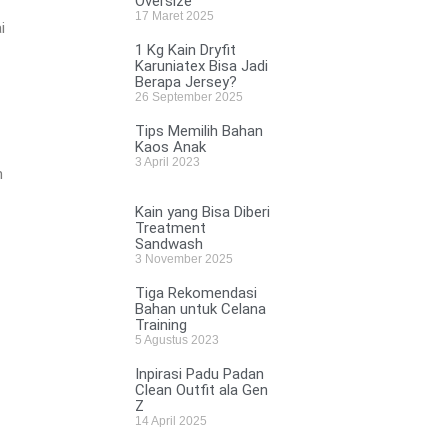
Oversize
17 Maret 2025
i
1 Kg Kain Dryfit
Karuniatex Bisa Jadi
Berapa Jersey?
26 September 2025
Tips Memilih Bahan
Kaos Anak
3 April 2023
n
Kain yang Bisa Diberi
Treatment
Sandwash
3 November 2025
Tiga Rekomendasi
Bahan untuk Celana
Training
5 Agustus 2023
Inpirasi Padu Padan
Clean Outfit ala Gen
Z
14 April 2025