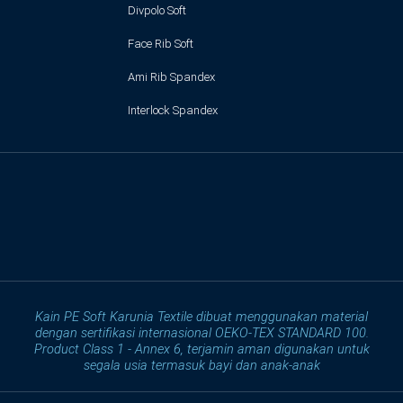
Divpolo Soft
Face Rib Soft
Ami Rib Spandex
Interlock Spandex
Kain PE Soft Karunia Textile dibuat menggunakan material
dengan sertifikasi internasional OEKO-TEX STANDARD 100.
Product Class 1 - Annex 6, terjamin aman digunakan untuk
segala usia termasuk bayi dan anak-anak