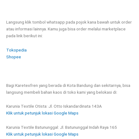
Langsung klik tombol whatsapp pada pojok kana bawah untuk order
atau informasi lainnya. Kamu juga bisa order melalui marketplace
pada link berikut ini:
Tokopedia
Shopee
Bagi Karetexfren yang berada di Kota Bandung dan sekitarnya, bisa
langsung membeli bahan kaos di toko kami yang belokasi di:
Karunia Textile Otista: Jl. Otto Iskandardinata 143A
Klik untuk petunjuk lokasi Google Maps
Karunia Textile Batununggal: Jl. Batununggal Indah Raya 165
Klik untuk petunjuk lokasi Google Maps