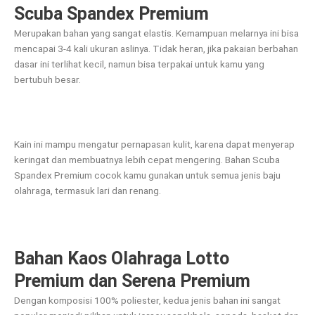
Scuba Spandex Premium
Merupakan bahan yang sangat elastis. Kemampuan melarnya ini bisa
mencapai 3-4 kali ukuran aslinya. Tidak heran, jika pakaian berbahan
dasar ini terlihat kecil, namun bisa terpakai untuk kamu yang
bertubuh besar.
Kain ini mampu mengatur pernapasan kulit, karena dapat menyerap
keringat dan membuatnya lebih cepat mengering. Bahan Scuba
Spandex Premium cocok kamu gunakan untuk semua jenis baju
olahraga, termasuk lari dan renang.
Bahan Kaos Olahraga Lotto
Premium dan Serena Premium
Dengan komposisi 100% poliester, kedua jenis bahan ini sangat