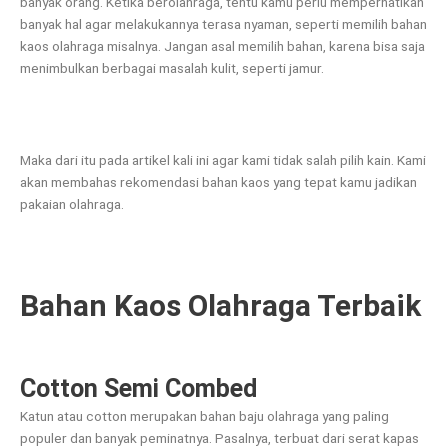
banyak orang. Ketika berolahraga, tentu kamu perlu memperhatikan
banyak hal agar melakukannya terasa nyaman, seperti memilih bahan
kaos olahraga misalnya. Jangan asal memilih bahan, karena bisa saja
menimbulkan berbagai masalah kulit, seperti jamur.
Maka dari itu pada artikel kali ini agar kami tidak salah pilih kain. Kami
akan membahas rekomendasi bahan kaos yang tepat kamu jadikan
pakaian olahraga.
Bahan Kaos Olahraga Terbaik
Cotton Semi Combed
Katun atau cotton merupakan bahan baju olahraga yang paling
populer dan banyak peminatnya. Pasalnya, terbuat dari serat kapas