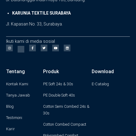
KARUNIA TEXTILE SURABAYA
Jl. Kapasan No. 33, Surabaya.
Ikuti kami di media sosial
I
F
T
Y
L
n
a
w
o
i
s
c
i
u
n
t
e
t
t
k
a
b
t
u
e
g
o
e
b
d
Tentang
Produk
Download
r
o
r
e
i
a
k
n
m
-
f
Kontak Kami
PE Soft 24s & 30s
E-Catalog
Tanya Jawab
PE Double Soft 40s
Blog
Cotton Semi Combed 24s &
30s
Testimoni
Cotton Combed Compact
Karir
Polycombed Comfort