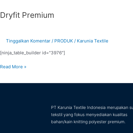
Dryfit Premium
Tinggalkan Komentar
/
PRODUK
/
Karunia Textile
[ninja_table_builder id="3976"]
Read More »
PT Karunia Textile Indonesia merupakan su
tekstil yang fokus menyediakan kualitas
bahan/kain knitting polyester premium.