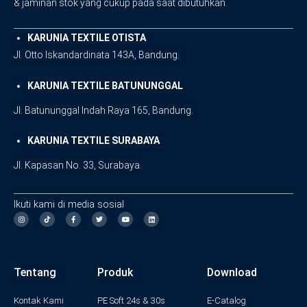
& jaminan stok yang cukup pada saat dibutuhkan.
KARUNIA TEXTILE OTISTA
Jl. Otto Iskandardinata 143A, Bandung.
KARUNIA TEXTILE BATUNUNGGAL
Jl. Batununggal Indah Raya 165, Bandung.
KARUNIA TEXTILE SURABAYA
Jl. Kapasan No. 33, Surabaya.
Ikuti kami di media sosial
I
F
T
Y
L
n
a
w
o
i
s
c
i
u
n
t
e
t
t
k
a
b
t
u
e
g
o
e
b
d
Tentang
Produk
Download
r
o
r
e
i
a
k
n
m
-
f
Kontak Kami
PE Soft 24s & 30s
E-Catalog