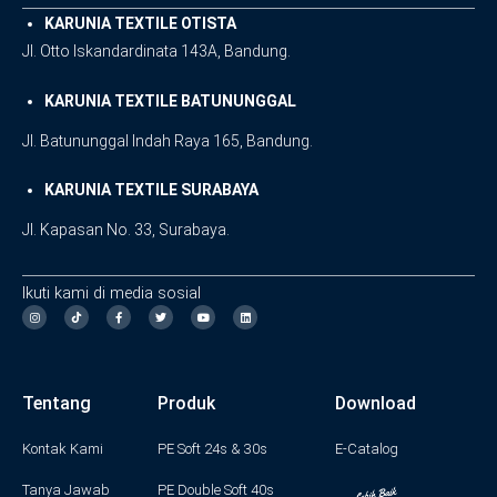
KARUNIA TEXTILE OTISTA
Jl. Otto Iskandardinata 143A, Bandung.
KARUNIA TEXTILE BATUNUNGGAL
Jl. Batununggal Indah Raya 165, Bandung.
KARUNIA TEXTILE SURABAYA
Jl. Kapasan No. 33, Surabaya.
Ikuti kami di media sosial
I
F
T
Y
L
n
a
w
o
i
s
c
i
u
n
t
e
t
t
k
a
b
t
u
e
g
o
e
b
d
Tentang
Produk
Download
r
o
r
e
i
a
k
n
m
-
f
Kontak Kami
PE Soft 24s & 30s
E-Catalog
Tanya Jawab
PE Double Soft 40s