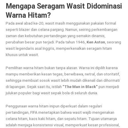
Mengapa Seragam Wasit Didominasi
Warna Hitam?
Pada awal abad ke-20, wasit masih menggunakan pakaian formal
seperti blazer dan celana panjang. Namun, seiring perkembangan
zaman dan kebutuhan pertandingan yang semakin dinamis,
perubahan besar pun terjadi. Pada tahun 1946,
Ken Aston
, seorang
wasit legendaris asal Inggris, memperkenalkan seragam hitam
khusus untuk wasit.
Pemilihan warna hitam bukan tanpa alasan. Warna ini dipilih karena
mampu memberikan kesan tegas, berwibawa, netral, dan otoritatif,
sehingga membuat sosok wasit lebih mudah dikenali dan dihormati
di lapangan. Sejak saat itu, istilah
“The Man in Black”
pun menjadi
julukan populer bagi wasit sepak bola di seluruh dunia.
Penggunaan warna hitam inipun diperkuat dalam regulari
pertandingan, FIFA menetapkan bahwa wasit wajib mengenakan
celana hitam, kaos kaki hitam, dan sepatu hitam. Tujuan utamanya
adalah menjaga konsistensi visual, memperkuat kesan profesional,