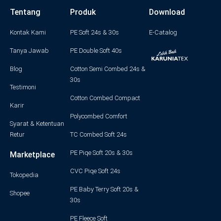
n
a
w
o
i
Tentang
Produk
Download
s
c
i
u
n
Kontak Kami
PE Soft 24s & 30s
E-Catalog
t
e
t
t
k
Tanya Jawab
PE Double Soft 40s
Blog
a
Cotton Semi Combed 24s &
b
t
u
e
30s
Testimoni
g
o
e
b
d
Cotton Combed Compact
Karir
Polycombed Comfort
r
o
r
e
i
Syarat & Ketentuan
Retur
TC Combed Soft 24s
a
k
n
PE Piqe Soft 20s & 30s
Marketplace
m
-
CVC Piqe Soft 24s
Tokopedia
PE Baby Terry Soft 20s &
f
Shopee
30s
PE Fleece Soft