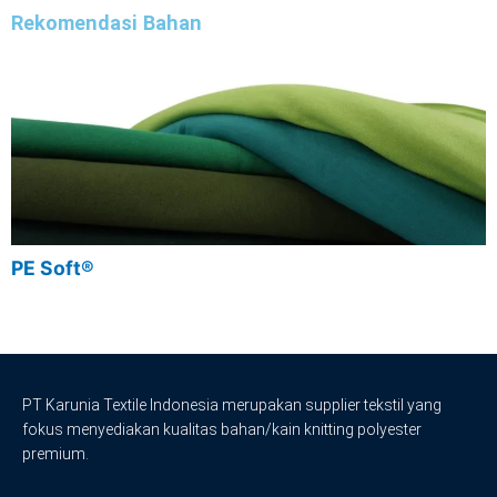
Rekomendasi Bahan
PE Soft®
P
PT Karunia Textile Indonesia merupakan supplier tekstil yang
fokus menyediakan kualitas bahan/kain knitting polyester
premium.