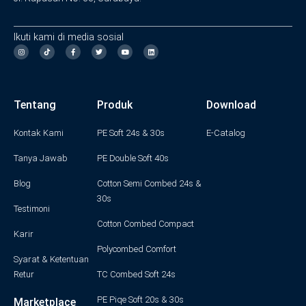
Ikuti kami di media sosial
I
F
T
Y
L
n
a
w
o
i
s
c
i
u
n
t
e
t
t
k
a
b
t
u
e
g
o
e
b
d
Tentang
Produk
Download
r
o
r
e
i
a
k
n
m
-
f
Kontak Kami
PE Soft 24s & 30s
E-Catalog
Tanya Jawab
PE Double Soft 40s
Blog
Cotton Semi Combed 24s &
30s
Testimoni
Cotton Combed Compact
Karir
Polycombed Comfort
Syarat & Ketentuan
Retur
TC Combed Soft 24s
PE Piqe Soft 20s & 30s
Marketplace