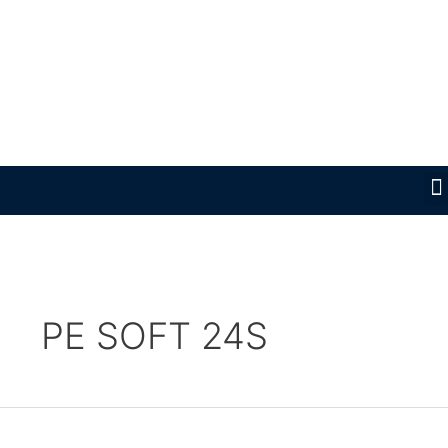
Lewati
ke
konten
PE SOFT 24S
PE
Soft®