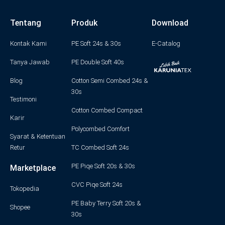
n
a
w
o
i
s
c
i
u
n
t
e
t
t
k
a
b
t
u
e
g
o
e
b
d
Tentang
Produk
Download
r
o
r
e
i
a
k
n
m
-
f
Kontak Kami
PE Soft 24s & 30s
E-Catalog
Tanya Jawab
PE Double Soft 40s
Blog
Cotton Semi Combed 24s &
30s
Testimoni
Cotton Combed Compact
Karir
Polycombed Comfort
Syarat & Ketentuan
Retur
TC Combed Soft 24s
PE Piqe Soft 20s & 30s
Marketplace
CVC Piqe Soft 24s
Tokopedia
PE Baby Terry Soft 20s &
Shopee
30s