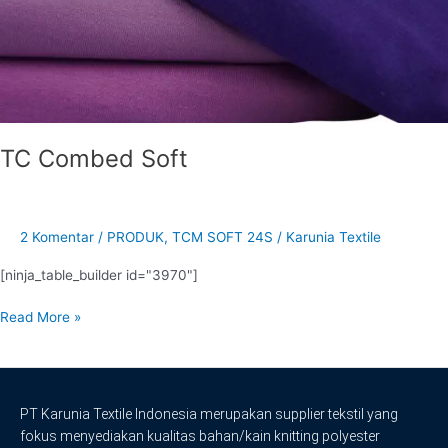
TC Combed Soft
2 Komentar
/
PRODUK
,
TCM SOFT 24S
/
Karunia Textile
[ninja_table_builder id="3970"]
Read More »
PT Karunia Textile Indonesia merupakan supplier tekstil yang
fokus menyediakan kualitas bahan/kain knitting polyester