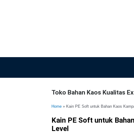
Lewati
ke
konten
Toko Bahan Kaos Kualitas Exp
Home
»
Kain PE Soft untuk Bahan Kaos Kampan
Kain PE Soft untuk Baha
Level