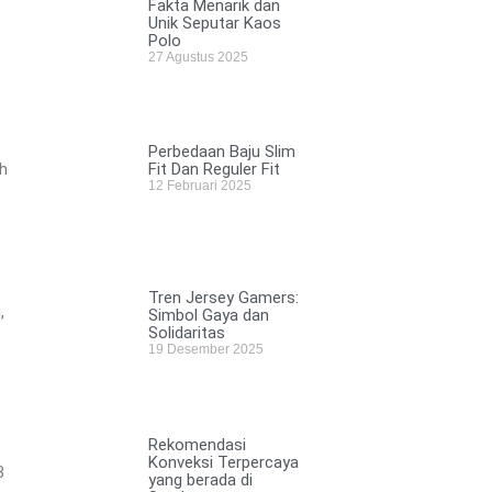
Fakta Menarik dan
Unik Seputar Kaos
Polo
27 Agustus 2025
Perbedaan Baju Slim
ih
Fit Dan Reguler Fit
12 Februari 2025
Tren Jersey Gamers:
,
Simbol Gaya dan
Solidaritas
19 Desember 2025
Rekomendasi
Konveksi Terpercaya
3
yang berada di