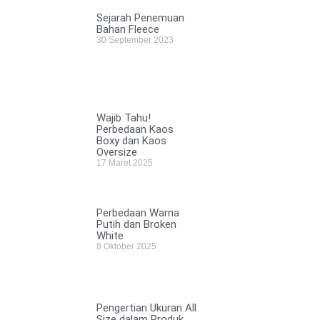
Sejarah Penemuan
Bahan Fleece
30 September 2023
Wajib Tahu!
Perbedaan Kaos
Boxy dan Kaos
Oversize
17 Maret 2025
Perbedaan Warna
Putih dan Broken
White
8 Oktober 2025
Pengertian Ukuran All
Size dalam Produk