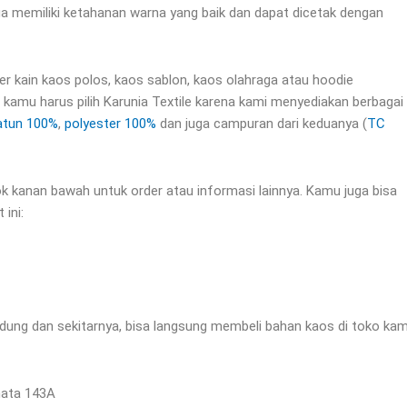
 juga memiliki ketahanan warna yang baik dan dapat dicetak dengan
r kain kaos polos, kaos sablon, kaos olahraga atau hoodie
 kamu harus pilih Karunia Textile karena kami menyediakan berbagai
atun 100%
,
polyester 100%
dan juga campuran dari keduanya (
TC
k kanan bawah untuk order atau informasi lainnya. Kamu juga bisa
 ini:
dung dan sekitarnya, bisa langsung membeli bahan kaos di toko kam
inata 143A