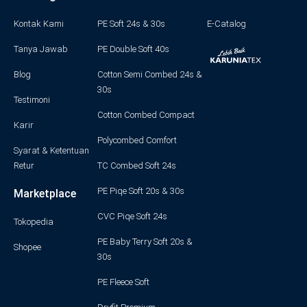
a
k
n
m
-
f
Kontak Kami
PE Soft 24s & 30s
E-Catalog
Tanya Jawab
PE Double Soft 40s
Blog
Cotton Semi Combed 24s &
30s
Testimoni
Cotton Combed Compact
Karir
Polycombed Comfort
Syarat & Ketentuan
Retur
TC Combed Soft 24s
PE Piqe Soft 20s & 30s
Marketplace
CVC Piqe Soft 24s
Tokopedia
PE Baby Terry Soft 20s &
Shopee
30s
PE Fleece Soft