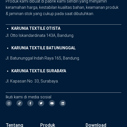
Produk kami dibuat di pabrik kami sendiri yang menjamin
keramahan harga, kestabilan kualitas bahan, keamanan produk
& jaminan stok yang cukup pada saat dibutuhkan.
KARUNIA TEXTILE OTISTA
Jl. Otto Iskandardinata 143A, Bandung.
KARUNIA TEXTILE BATUNUNGGAL
Jl. Batununggal Indah Raya 165, Bandung.
KARUNIA TEXTILE SURABAYA
Jl. Kapasan No. 33, Surabaya.
Ikuti kami di media sosial
I
F
T
Y
L
n
a
w
o
i
s
c
i
u
n
t
e
t
t
k
a
b
t
u
e
g
o
e
b
d
Tentang
Produk
Download
r
o
r
e
i