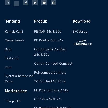
I
F
T
Y
L
n
a
w
o
i
s
c
i
u
n
t
e
t
t
k
a
b
t
u
e
g
o
e
b
d
Tentang
Produk
Download
r
o
r
e
i
a
k
n
m
-
f
Kontak Kami
PE Soft 24s & 30s
E-Catalog
Tanya Jawab
PE Double Soft 40s
Blog
Cotton Semi Combed
24s & 30s
Testimoni
Cotton Combed Compact
Karir
Polycombed Comfort
Syarat & Ketentuan
Retur
TC Combed Soft 24s
PE Piqe Soft 20s & 30s
Marketplace
CVC Piqe Soft 24s
Tokopedia