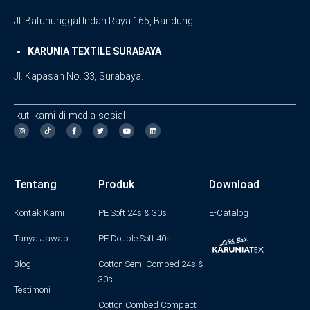
Jl. Batununggal Indah Raya 165, Bandung.
KARUNIA TEXTILE SURABAYA
Jl. Kapasan No. 33, Surabaya.
Ikuti kami di media sosial
I
F
T
Y
L
n
a
w
o
i
s
c
i
u
n
t
e
t
t
k
a
b
t
u
e
g
o
e
b
d
Tentang
Produk
Download
r
o
r
e
i
a
k
n
m
-
f
Kontak Kami
PE Soft 24s & 30s
E-Catalog
Tanya Jawab
PE Double Soft 40s
Blog
Cotton Semi Combed 24s &
30s
Testimoni
Cotton Combed Compact