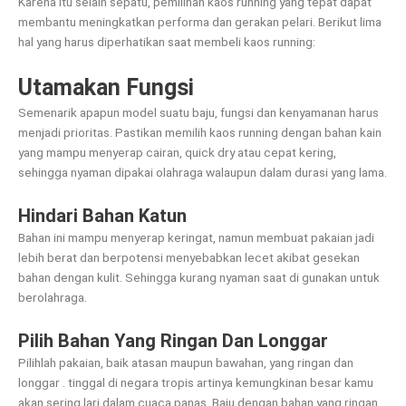
Karena itu selain sepatu, pemilihan kaos running yang tepat dapat
membantu meningkatkan performa dan gerakan pelari. Berikut lima
hal yang harus diperhatikan saat membeli kaos running:
Utamakan Fungsi
Semenarik apapun model suatu baju, fungsi dan kenyamanan harus
menjadi prioritas. Pastikan memilih kaos running dengan bahan kain
yang mampu menyerap cairan, quick dry atau cepat kering,
sehingga nyaman dipakai olahraga walaupun dalam durasi yang lama.
Hindari Bahan Katun
Bahan ini mampu menyerap keringat, namun membuat pakaian jadi
lebih berat dan berpotensi menyebabkan lecet akibat gesekan
bahan dengan kulit. Sehingga kurang nyaman saat di gunakan untuk
berolahraga.
Pilih Bahan Yang Ringan Dan Longgar
Pilihlah pakaian, baik atasan maupun bawahan, yang ringan dan
longgar . tinggal di negara tropis artinya kemungkinan besar kamu
akan sering lari dalam cuaca panas. Baju dengan bahan yang ringan