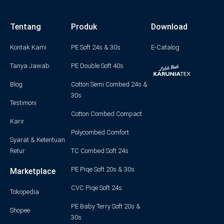
n
a
w
o
i
s
c
i
u
n
t
e
t
t
k
a
b
t
u
e
g
o
e
b
d
Tentang
Produk
Download
r
o
r
e
i
a
k
n
m
-
f
Kontak Kami
PE Soft 24s & 30s
E-Catalog
Tanya Jawab
PE Double Soft 40s
Blog
Cotton Semi Combed 24s &
30s
Testimoni
Cotton Combed Compact
Karir
Polycombed Comfort
Syarat & Ketentuan
Retur
TC Combed Soft 24s
PE Piqe Soft 20s & 30s
Marketplace
CVC Piqe Soft 24s
Tokopedia
PE Baby Terry Soft 20s &
Shopee
30s