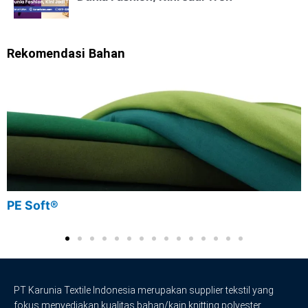
Rekomendasi Bahan
PE Soft®
PT Karunia Textile Indonesia merupakan supplier tekstil yang
fokus menyediakan kualitas bahan/kain knitting polyester