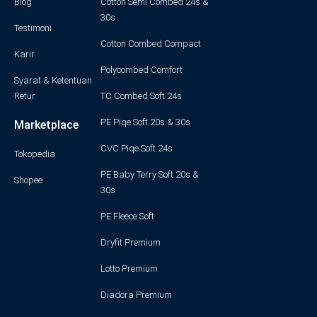
Blog
Cotton Semi Combed 24s &
30s
Testimoni
Cotton Combed Compact
Karir
Polycombed Comfort
Syarat & Ketentuan
Retur
TC Combed Soft 24s
PE Piqe Soft 20s & 30s
Marketplace
CVC Piqe Soft 24s
Tokopedia
PE Baby Terry Soft 20s &
Shopee
30s
PE Fleece Soft
Dryfit Premium
Lotto Premium
Diadora Premium