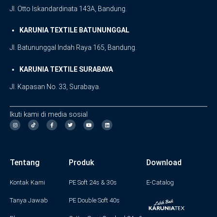
Jl. Otto Iskandardinata 143A, Bandung.
KARUNIA TEXTILE BATUNUNGGAL
Jl. Batununggal Indah Raya 165, Bandung.
KARUNIA TEXTILE SURABAYA
Jl. Kapasan No. 33, Surabaya.
Ikuti kami di media sosial
I
F
T
Y
L
n
a
w
o
i
s
c
i
u
n
t
e
t
t
k
a
b
t
u
e
g
o
e
b
d
Tentang
Produk
Download
r
o
r
e
i
a
k
n
m
-
f
Kontak Kami
PE Soft 24s & 30s
E-Catalog
Tanya Jawab
PE Double Soft 40s