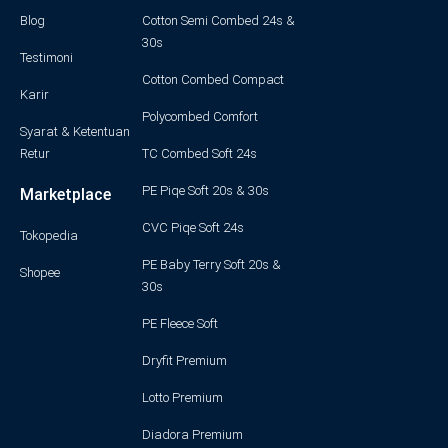
Blog
a
Cotton Semi Combed 24s &
b
t
u
e
30s
Testimoni
g
o
e
b
d
Cotton Combed Compact
Karir
Polycombed Comfort
r
o
r
e
i
Syarat & Ketentuan
Retur
TC Combed Soft 24s
a
k
n
PE Piqe Soft 20s & 30s
Marketplace
m
-
CVC Piqe Soft 24s
Tokopedia
PE Baby Terry Soft 20s &
f
Shopee
30s
PE Fleece Soft
Dryfit Premium
Lotto Premium
Diadora Premium