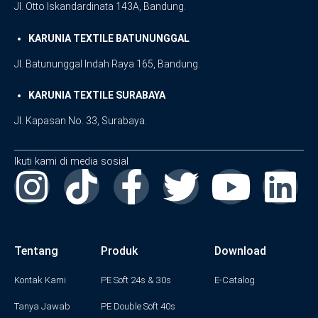
Jl. Otto Iskandardinata 143A, Bandung.
KARUNIA TEXTILE BATUNUNGGAL
Jl. Batununggal Indah Raya 165, Bandung.
KARUNIA TEXTILE SURABAYA
Jl. Kapasan No. 33, Surabaya.
Ikuti kami di media sosial
I
F
T
Y
L
n
a
w
o
i
Tentang
Produk
Download
s
c
i
u
n
Kontak Kami
PE Soft 24s & 30s
E-Catalog
t
e
t
t
k
Tanya Jawab
PE Double Soft 40s