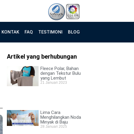
KONTAK
FAQ
TESTIMONI
BLOG
Artikel yang berhubungan
Fleece Polar, Bahan
dengan Tekstur Bulu
yang Lembut
21 Januari 2023
Lima Cara
Menghilangkan Noda
Minyak di Baju
28 Januari 2025