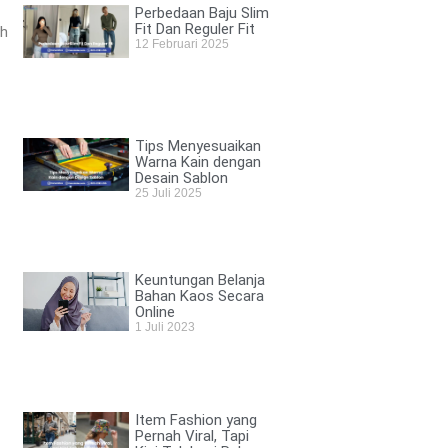
Perbedaan Baju Slim
Fit Dan Reguler Fit
ah
12 Februari 2025
Tips Menyesuaikan
Warna Kain dengan
Desain Sablon
25 Juli 2025
Keuntungan Belanja
Bahan Kaos Secara
Online
1 Juli 2023
Item Fashion yang
Pernah Viral, Tapi