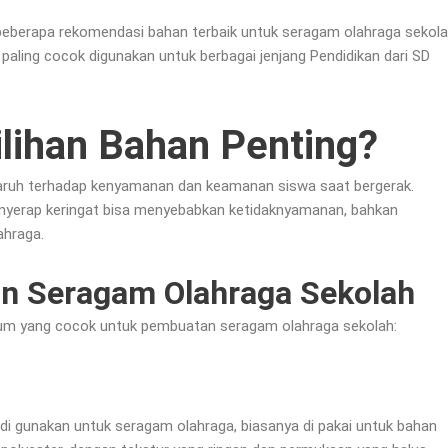
p beberapa rekomendasi bahan terbaik untuk seragam olahraga sekol
aling cocok digunakan untuk berbagai jenjang Pendidikan dari SD
ihan Bahan Penting?
ruh terhadap kenyamanan dan keamanan siswa saat bergerak.
enyerap keringat bisa menyebabkan ketidaknyamanan, bahkan
ahraga.
n Seragam Olahraga Sekolah
ium yang cocok untuk pembuatan seragam olahraga sekolah:
 gunakan untuk seragam olahraga, biasanya di pakai untuk bahan