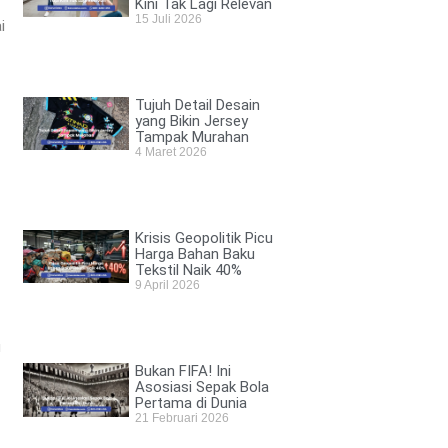
Kini Tak Lagi Relevan
15 Juli 2026
i
Tujuh Detail Desain
yang Bikin Jersey
Tampak Murahan
4 Maret 2026
Krisis Geopolitik Picu
Harga Bahan Baku
Tekstil Naik 40%
9 April 2026
u
Bukan FIFA! Ini
Asosiasi Sepak Bola
Pertama di Dunia
21 Februari 2026