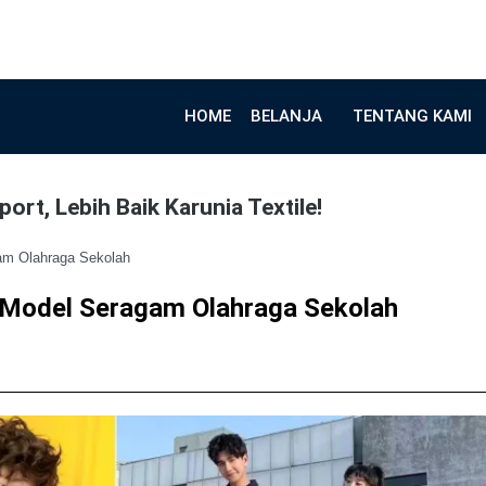
HOME
BELANJA
TENTANG KAMI
ort, Lebih Baik Karunia Textile!
m Olahraga Sekolah
Model Seragam Olahraga Sekolah