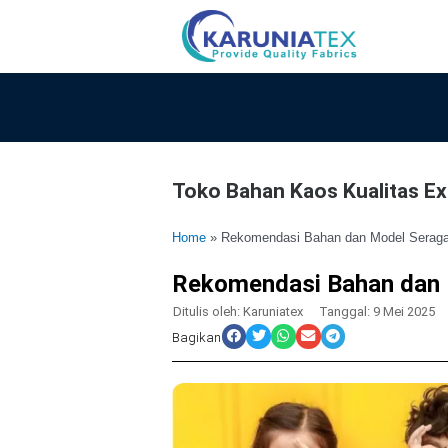
Lewati
ke
konten
Toko Bahan Kaos Kualitas Exp
Home
»
Rekomendasi Bahan dan Model Seraga
Rekomendasi Bahan dan 
Ditulis oleh:
Karuniatex
Tanggal:
9 Mei 2025
Bagikan