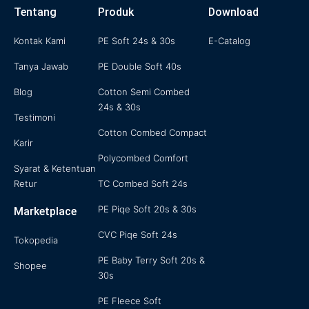
s
c
i
u
n
Tentang
Produk
Download
t
e
t
t
k
a
b
t
u
e
Kontak Kami
PE Soft 24s & 30s
E-Catalog
g
o
e
b
d
Tanya Jawab
PE Double Soft 40s
r
o
r
e
i
a
k
n
Blog
Cotton Semi Combed
m
-
24s & 30s
f
Testimoni
Cotton Combed Compact
Karir
Polycombed Comfort
Syarat & Ketentuan
Retur
TC Combed Soft 24s
PE Piqe Soft 20s & 30s
Marketplace
CVC Piqe Soft 24s
Tokopedia
PE Baby Terry Soft 20s &
Shopee
30s
PE Fleece Soft