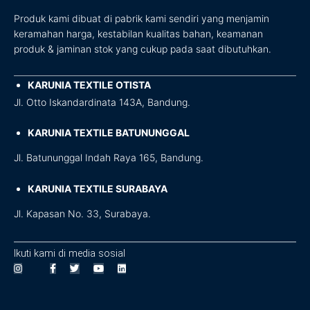
Produk kami dibuat di pabrik kami sendiri yang menjamin
keramahan harga, kestabilan kualitas bahan, keamanan
produk & jaminan stok yang cukup pada saat dibutuhkan.
KARUNIA TEXTILE OTISTA
Jl. Otto Iskandardinata 143A, Bandung.
KARUNIA TEXTILE BATUNUNGGAL
Jl. Batununggal Indah Raya 165, Bandung.
KARUNIA TEXTILE SURABAYA
Jl. Kapasan No. 33, Surabaya.
Ikuti kami di media sosial
I
F
T
Y
L
n
a
w
o
i