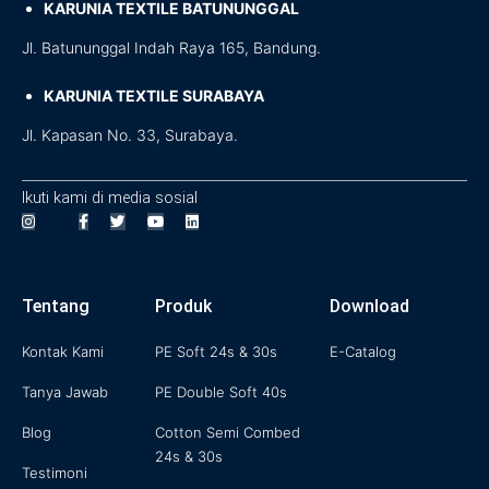
KARUNIA TEXTILE BATUNUNGGAL
Jl. Batununggal Indah Raya 165, Bandung.
KARUNIA TEXTILE SURABAYA
Jl. Kapasan No. 33, Surabaya.
Ikuti kami di media sosial
I
F
T
Y
L
n
a
w
o
i
s
c
i
u
n
Tentang
Produk
Download
t
e
t
t
k
a
b
t
u
e
Kontak Kami
PE Soft 24s & 30s
E-Catalog
g
o
e
b
d
Tanya Jawab
PE Double Soft 40s
r
o
r
e
i
a
k
n
Blog
Cotton Semi Combed
m
-
24s & 30s
f
Testimoni