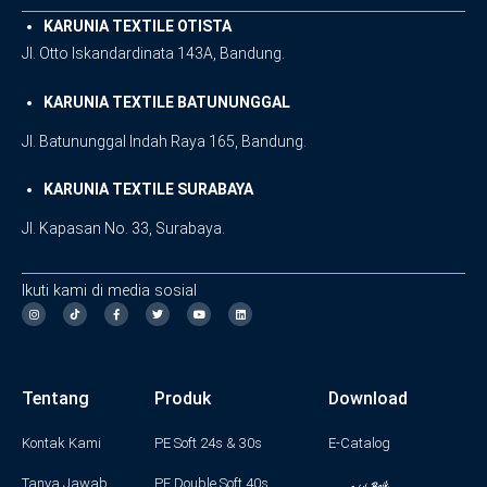
KARUNIA TEXTILE OTISTA
Jl. Otto Iskandardinata 143A, Bandung.
KARUNIA TEXTILE BATUNUNGGAL
Jl. Batununggal Indah Raya 165, Bandung.
KARUNIA TEXTILE SURABAYA
Jl. Kapasan No. 33, Surabaya.
Ikuti kami di media sosial
I
F
T
Y
L
n
a
w
o
i
s
c
i
u
n
t
e
t
t
k
a
b
t
u
e
g
o
e
b
d
Tentang
Produk
Download
r
o
r
e
i
a
k
n
m
-
f
Kontak Kami
PE Soft 24s & 30s
E-Catalog
Tanya Jawab
PE Double Soft 40s