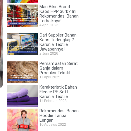
Mau Bikin Brand
Kaos HPP 30rb? Ini
Rekomendasi Bahan
Terbaiknya!
4 April 2026
Cari Supplier Bahan
Kaos Terlengkap?
Karunia Textile
Jawabannya!
2 Juni 2026
Pemanfaatan Serat
Ganja dalam
Produksi Tekstil
11 April 2025
Karakteristik Bahan
Fleece PE Soft
Karunia Textile
11 Februari 2023
Rekomendasi Bahan
Hoodie Tanpa
Lengan
10 Agustus 2022