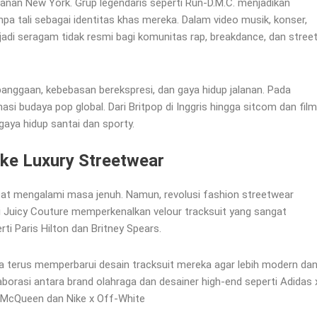
anan New York. Grup legendaris seperti Run-D.M.C. menjadikan
pa tali sebagai identitas khas mereka. Dalam video musik, konser,
njadi seragam tidak resmi bagi komunitas rap, breakdance, dan stree
ebanggaan, kebebasan berekspresi, dan gaya hidup jalanan. Pada
i budaya pop global. Dari Britpop di Inggris hingga sitcom dan film
gaya hidup santai dan sporty.
 ke Luxury Streetwear
at mengalami masa jenuh. Namun, revolusi fashion streetwear
 Juicy Couture memperkenalkan velour tracksuit yang sangat
rti Paris Hilton dan Britney Spears.
ma terus memperbarui desain tracksuit mereka agar lebih modern da
aborasi antara brand olahraga dan desainer high-end seperti Adidas 
 McQueen dan Nike x Off-White