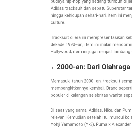
budaya hip-hop yang sedang tumbuh di jal
Adidas tracksuit dan sepatu Superstar tan
hingga kehidupan sehari-hari, item ini me
culture.
Tracksuit di era ini merepresentasikan k
dekade 1990–an, item ini makin mendominas
Hollywood, item ini juga menjadi lambang 
2000-an: Dari Olahraga
Memasuki tahun 2000–an, tracksuit semp
membangkitkannya kembali. Brand seperti
populer di kalangan selebritas wanita sepe
Di saat yang sama, Adidas, Nike, dan Pu
relevan. Kemudian setelah itu, muncul kol
Yohji Yamamoto (Y-3), Puma x Alexander