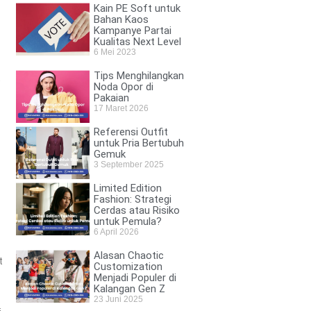
Kain PE Soft untuk
Bahan Kaos
Kampanye Partai
Kualitas Next Level
6 Mei 2023
Tips Menghilangkan
t
Noda Opor di
Pakaian
17 Maret 2026
Referensi Outfit
untuk Pria Bertubuh
Gemuk
3 September 2025
Limited Edition
Fashion: Strategi
Cerdas atau Risiko
untuk Pemula?
6 April 2026
Alasan Chaotic
t
Customization
Menjadi Populer di
Kalangan Gen Z
23 Juni 2025