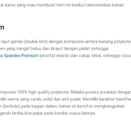
Untuk kamu yang mau membuat item ini berikut rekomendasi bahan
um
n rajut ganda (double knit) dengan komposisi antara benang polyeste
amen yang sangat halus dan dirajut dengan padat sehingga
a Spandex Premium
bersifat elastis dan cukup tebal, sehingga coc
posisi 100% high quality polyester. Melalui proses produksi denga
ki warna yang cerah, solid dan anti pudar. Memiliki karakter handfe
an (berbulu) pada bagian dalam, bahan ini bersifat menghangatkan
rah ketika kita pakai pada kondisi cuaca lainnya.