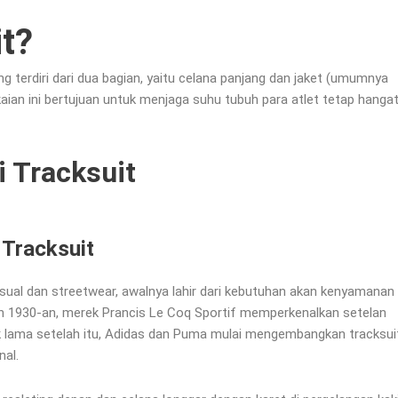
it?
 terdiri dari dua bagian, yaitu celana panjang dan jaket (umumnya
akaian ini bertujuan untuk menjaga suhu tubuh para atlet tetap hanga
i Tracksuit
Tracksuit
asual dan streetwear, awalnya lahir dari kebutuhan akan kenyamanan
hun 1930-an, merek Prancis Le Coq Sportif memperkenalkan setelan
k lama setelah itu, Adidas dan Puma mulai mengembangkan tracksui
nal.