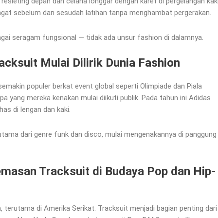
an resleting depan dan celana longgar dengan karet di pergelangan kaki
ngat sebelum dan sesudah latihan tanpa menghambat pergerakan.
bagai seragam fungsional — tidak ada unsur fashion di dalamnya.
cksuit Mulai Dilirik Dunia Fashion
emakin populer berkat event global seperti Olimpiade dan Piala
apa yang mereka kenakan mulai diikuti publik. Pada tahun ini Adidas
has di lengan dan kaki.
utama dari genre funk dan disco, mulai mengenakannya di panggung
masan Tracksuit di Budaya Pop dan Hip-
 terutama di Amerika Serikat. Tracksuit menjadi bagian penting dari