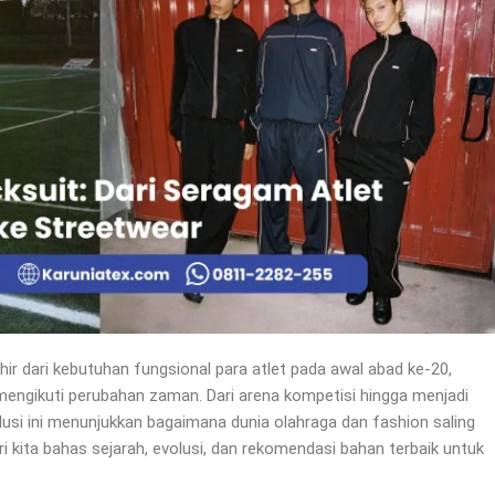
ahir dari kebutuhan fungsional para atlet pada awal abad ke-20,
 mengikuti perubahan zaman. Dari arena kompetisi hingga menjadi
olusi ini menunjukkan bagaimana dunia olahraga dan fashion saling
kita bahas sejarah, evolusi, dan rekomendasi bahan terbaik untuk