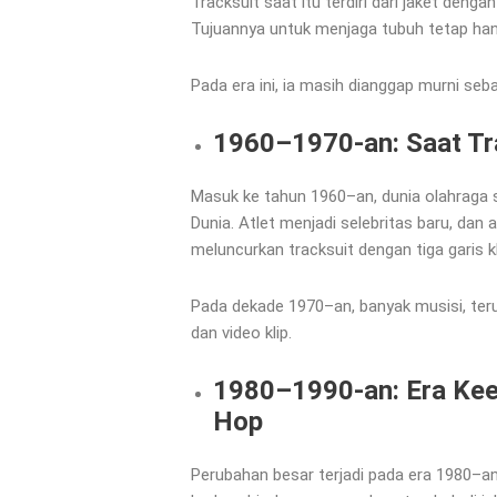
Tracksuit saat itu terdiri dari jaket deng
Tujuannya untuk menjaga tubuh tetap ha
Pada era ini, ia masih dianggap murni se
1960–1970-an: Saat Tra
Masuk ke tahun 1960–an, dunia olahraga s
Dunia. Atlet menjadi selebritas baru, dan 
meluncurkan tracksuit dengan tiga garis k
Pada dekade 1970–an, banyak musisi, ter
dan video klip.
1980–1990-an: Era Kee
Hop
Perubahan besar terjadi pada era 1980–an,