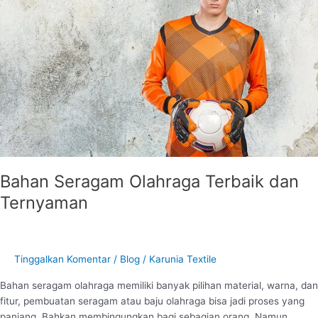
dan
Ternyaman
Bahan Seragam Olahraga Terbaik dan
Ternyaman
Tinggalkan Komentar
/
Blog
/
Karunia Textile
Bahan seragam olahraga memiliki banyak pilihan material, warna, dan
fitur, pembuatan seragam atau baju olahraga bisa jadi proses yang
panjang. Bahkan membingungkan bagi sebagian orang. Namun,