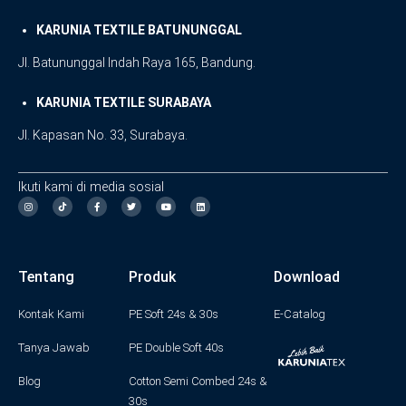
KARUNIA TEXTILE BATUNUNGGAL
Jl. Batununggal Indah Raya 165, Bandung.
KARUNIA TEXTILE SURABAYA
Jl. Kapasan No. 33, Surabaya.
Ikuti kami di media sosial
I
F
T
Y
L
n
a
w
o
i
s
c
i
u
n
t
e
t
t
k
a
b
t
u
e
g
o
e
b
d
Tentang
Produk
Download
r
o
r
e
i
a
k
n
m
-
f
Kontak Kami
PE Soft 24s & 30s
E-Catalog
Tanya Jawab
PE Double Soft 40s
Blog
Cotton Semi Combed 24s &
30s