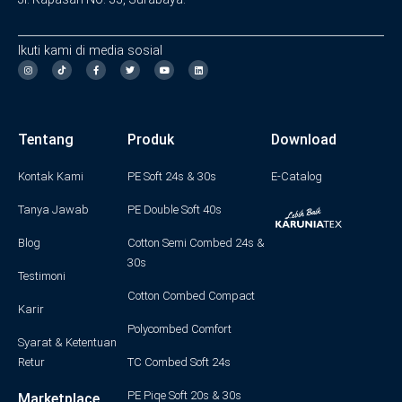
Ikuti kami di media sosial
I
F
T
Y
L
n
a
w
o
i
s
c
i
u
n
t
e
t
t
k
a
b
t
u
e
g
o
e
b
d
Tentang
Produk
Download
r
o
r
e
i
a
k
n
m
-
f
Kontak Kami
PE Soft 24s & 30s
E-Catalog
Tanya Jawab
PE Double Soft 40s
Blog
Cotton Semi Combed 24s &
30s
Testimoni
Cotton Combed Compact
Karir
Polycombed Comfort
Syarat & Ketentuan
Retur
TC Combed Soft 24s
PE Piqe Soft 20s & 30s
Marketplace