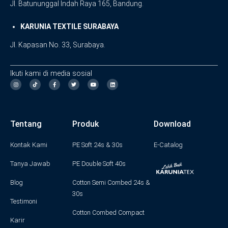
Jl. Batununggal Indah Raya 165, Bandung.
KARUNIA TEXTILE SURABAYA
Jl. Kapasan No. 33, Surabaya.
Ikuti kami di media sosial
I
F
T
Y
L
n
a
w
o
i
s
c
i
u
n
t
e
t
t
k
a
b
t
u
e
g
o
e
b
d
Tentang
Produk
Download
r
o
r
e
i
a
k
n
m
-
f
Kontak Kami
PE Soft 24s & 30s
E-Catalog
Tanya Jawab
PE Double Soft 40s
Blog
Cotton Semi Combed 24s &
30s
Testimoni
Cotton Combed Compact
Karir