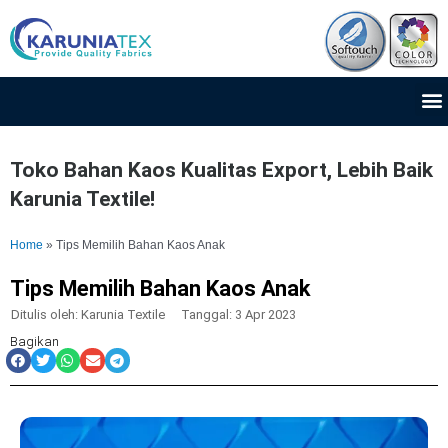
Lewati
ke
konten
M
Toko Bahan Kaos Kualitas Export, Lebih Baik
Karunia Textile!
Home
»
Tips Memilih Bahan Kaos Anak
Tips Memilih Bahan Kaos Anak
Ditulis oleh:
Karunia Textile
Tanggal:
3 Apr 2023
Bagikan