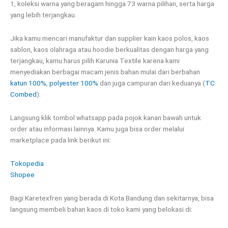
1, koleksi warna yang beragam hingga 73 warna pilihan, serta harga
yang lebih terjangkau.
Jika kamu mencari manufaktur dan supplier kain kaos polos, kaos
sablon, kaos olahraga atau hoodie berkualitas dengan harga yang
terjangkau, kamu harus pilih Karunia Textile karena kami
menyediakan berbagai macam jenis bahan mulai dari berbahan
katun 100%
,
polyester 100%
dan juga campuran dari keduanya (
TC
Combed
).
Langsung klik tombol whatsapp pada pojok kanan bawah untuk
order atau informasi lainnya. Kamu juga bisa order melalui
marketplace pada link berikut ini:
Tokopedia
Shopee
Bagi Karetexfren yang berada di Kota Bandung dan sekitarnya, bisa
langsung membeli bahan kaos di toko kami yang belokasi di: