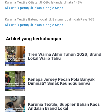
Karunia Textile Otista: Jl. Otto Iskandardinata 143A
Klik untuk petunjuk lokasi Google Maps
Karunia Textile Batununggal: Jl. Batununggal Indah Raya 165
Klik untuk petunjuk lokasi Google Maps
Artikel yang berhubungan
Tren Warna Akhir Tahun 2026, Brand
Lokal Wajib Tahu
Kenapa Jersey Pecah Pola Banyak
Diminati? Simak Keunggulannya
Karunia Textile, Supplier Bahan Kaos
Andalan Brand Lokal