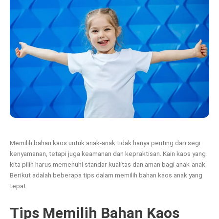
Memilih bahan kaos untuk anak-anak tidak hanya penting dari segi
kenyamanan, tetapi juga keamanan dan kepraktisan. Kain kaos yang
kita pilih harus memenuhi standar kualitas dan aman bagi anak-anak.
Berikut adalah beberapa tips dalam memilih bahan kaos anak yang
tepat.
Tips Memilih Bahan Kaos