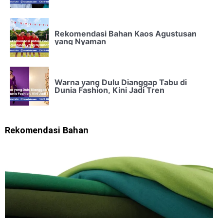
Rekomendasi Bahan Kaos Agustusan
yang Nyaman
Warna yang Dulu Dianggap Tabu di
Dunia Fashion, Kini Jadi Tren
Rekomendasi Bahan