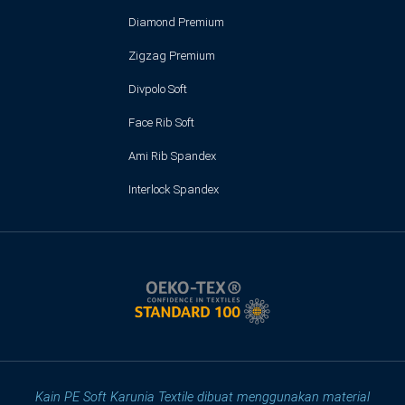
Diamond Premium
Zigzag Premium
Divpolo Soft
Face Rib Soft
Ami Rib Spandex
Interlock Spandex
Kain PE Soft Karunia Textile dibuat menggunakan material