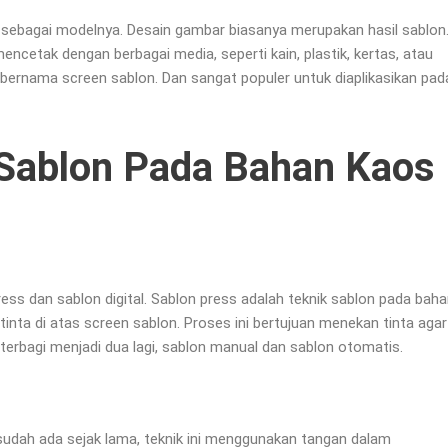
sebagai modelnya. Desain gambar biasanya merupakan hasil sablon
ncetak dengan berbagai media, seperti kain, plastik, kertas, atau
ernama screen sablon. Dan sangat populer untuk diaplikasikan pad
 Sablon Pada Bahan Kaos
ress dan sablon digital. Sablon press adalah teknik sablon pada bah
nta di atas screen sablon. Proses ini bertujuan menekan tinta agar
terbagi menjadi dua lagi, sablon manual dan sablon otomatis.
sudah ada sejak lama, teknik ini menggunakan tangan dalam