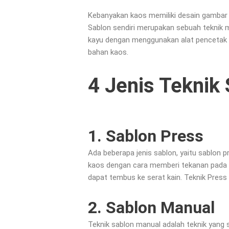
Kebanyakan kaos memiliki desain gambar 
Sablon sendiri merupakan sebuah teknik me
kayu dengan menggunakan alat pencetak b
bahan kaos.
4 Jenis Teknik
1. Sablon Press
Ada beberapa jenis sablon, yaitu sablon p
kaos dengan cara memberi tekanan pada ti
dapat tembus ke serat kain. Teknik Press 
2. Sablon Manual
Teknik sablon manual adalah teknik yang 