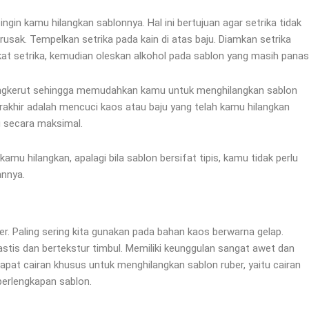
 ingin kamu hilangkan sablonnya. Hal ini bertujuan agar setrika tidak
ak. Tempelkan setrika pada kain di atas baju. Diamkan setrika
kat setrika, kemudian oleskan alkohol pada sablon yang masih panas
engkerut sehingga memudahkan kamu untuk menghilangkan sablon
akhir adalah mencuci kaos atau baju yang telah kamu hilangkan
g secara maksimal.
mu hilangkan, apalagi bila sablon bersifat tipis, kamu tidak perlu
nnya.
er. Paling sering kita gunakan pada bahan kaos berwarna gelap.
s elastis dan bertekstur timbul. Memiliki keunggulan sangat awet dan
apat cairan khusus untuk menghilangkan sablon ruber, yaitu cairan
erlengkapan sablon.