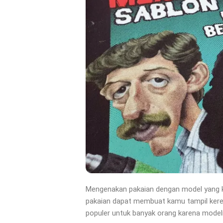
Mengenakan pakaian dengan model yang k
pakaian dapat membuat kamu tampil keren
populer untuk banyak orang karena model