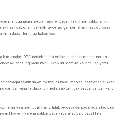
ngan menggunakan media transfer paper. Teknik penyablonan ini
ak hasil sablonan. Setelah tercetak, gambar akan masuk proses
 tinta dapat terserap bahan kaos.
 kita singkat DTG adalah teknik sablon digital ini menggunakan
mencetak langsung pada kain. Teknik ini memiliki keunggulan yaitu
n berbagai teknik dapat membuat kamu menjadi fashionable. Akan
ang gambar yang terdapat di media sablon tidak sesuai dengan yang
os. Hal ini bisa membuat kamu tidak percaya diri padakaos atau baju
ngan khawatir karena sablon pada kaos atau baju dapat kita