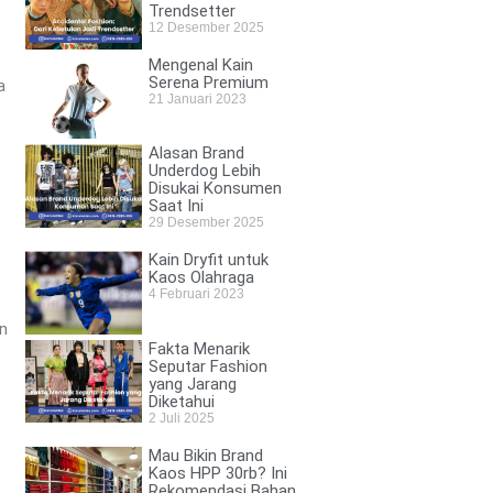
Trendsetter
12 Desember 2025
.
Mengenal Kain
Serena Premium
a
21 Januari 2023
Alasan Brand
Underdog Lebih
Disukai Konsumen
Saat Ini
29 Desember 2025
Kain Dryfit untuk
Kaos Olahraga
4 Februari 2023
an
Fakta Menarik
Seputar Fashion
yang Jarang
Diketahui
2 Juli 2025
Mau Bikin Brand
Kaos HPP 30rb? Ini
Rekomendasi Bahan