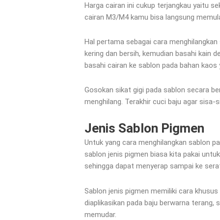
Harga cairan ini cukup terjangkau yaitu 
cairan M3/M4 kamu bisa langsung memulai
Hal pertama sebagai cara menghilangkan 
kering dan bersih, kemudian basahi kain 
basahi cairan ke sablon pada bahan kaos 
Gosokan sikat gigi pada sablon secara be
menghilang. Terakhir cuci baju agar sisa-s
Jenis Sablon Pigmen
Untuk yang cara menghilangkan sablon pad
sablon jenis pigmen biasa kita pakai untuk 
sehingga dapat menyerap sampai ke serat
Sablon jenis pigmen memiliki cara khusus 
diaplikasikan pada baju berwarna terang,
memudar.