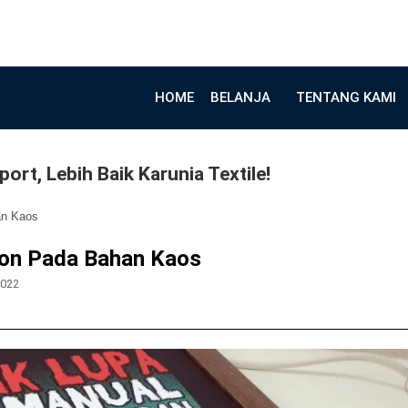
HOME
BELANJA
TENTANG KAMI
ort, Lebih Baik Karunia Textile!
an Kaos
lon Pada Bahan Kaos
2022