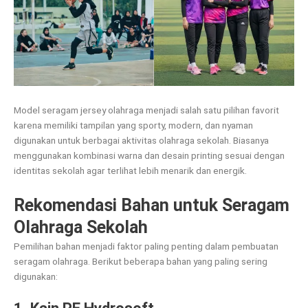
Model seragam jersey olahraga menjadi salah satu pilihan favorit
karena memiliki tampilan yang sporty, modern, dan nyaman
digunakan untuk berbagai aktivitas olahraga sekolah. Biasanya
menggunakan kombinasi warna dan desain printing sesuai dengan
identitas sekolah agar terlihat lebih menarik dan energik.
Rekomendasi Bahan untuk Seragam
Olahraga Sekolah
Pemilihan bahan menjadi faktor paling penting dalam pembuatan
seragam olahraga. Berikut beberapa bahan yang paling sering
digunakan: