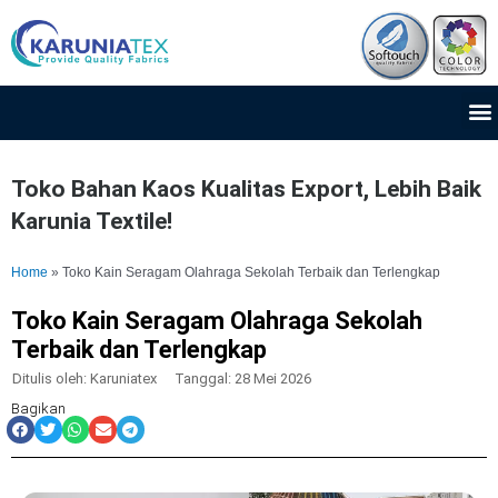
Lewati
ke
konten
M
Toko Bahan Kaos Kualitas Export, Lebih Baik
Karunia Textile!
Home
»
Toko Kain Seragam Olahraga Sekolah Terbaik dan Terlengkap
Toko Kain Seragam Olahraga Sekolah
Terbaik dan Terlengkap
Ditulis oleh:
Karuniatex
Tanggal:
28 Mei 2026
Bagikan