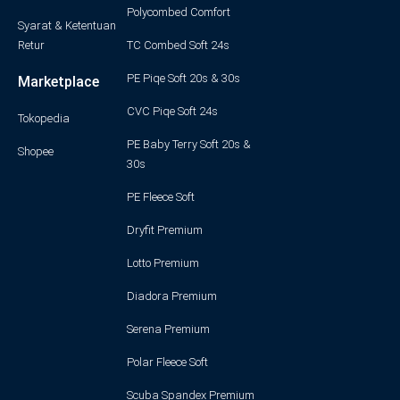
Polycombed Comfort
Syarat & Ketentuan
Retur
TC Combed Soft 24s
PE Piqe Soft 20s & 30s
Marketplace
CVC Piqe Soft 24s
Tokopedia
PE Baby Terry Soft 20s &
Shopee
30s
PE Fleece Soft
Dryfit Premium
Lotto Premium
Diadora Premium
Serena Premium
Polar Fleece Soft
Scuba Spandex Premium