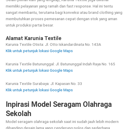
memiliki pelayanan yang ramah dan fast response. Hal ini tentu
sangat membantu, terutama bagi konveksi atau brand clothing yang
membutuhkan proses pemesanan cepat dengan stok yang aman
untuk produksi partai besar.
Alamat Karunia Textile
Karunia Textile Otista: Jl. Otto Iskandardinata No. 143A
Klik untuk petunjuk lokasi Google Maps
Karunia Textile Batununggal: Jl. Batununggal Indah Raya No. 165
Klik untuk petunjuk lokasi Google Maps
Karunia Textile Surabaya: Jl. Kapasan No. 33
Klik untuk petunjuk lokasi Google Maps
Inpirasi Model Seragam Olahraga
Sekolah
Model seragam olahraga sekolah saat ini sudah jauh lebih modern
dibanding desain lama yang cenderung polos dan sederhana.