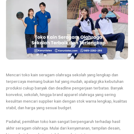
Mencari toko kain seragam olahraga sekolah yang lengkap dan
terpercaya memang bukan hal yang mudah, apalagi jika kebutuhan
produksi cukup banyak dan deadline pengerjaan terbatas. Banyak
konveksi, sekolah, hingga brand apparel olahraga yang sering
kesulitan mencari supplier kain dengan stok warna lengkap, kualitas
stabil, dan harga yang sesuai budget.
Padahal, pemilihan toko kain sangat berpengaruh terhadap hasil
akhir seragam olahraga. Mulai dari kenyamanan, tampilan desain,