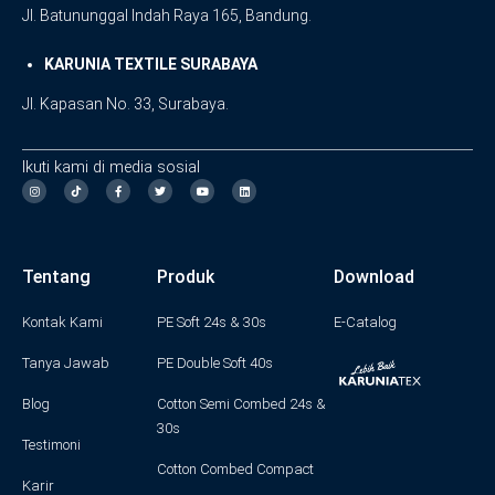
Jl. Batununggal Indah Raya 165, Bandung.
KARUNIA TEXTILE SURABAYA
Jl. Kapasan No. 33, Surabaya.
Ikuti kami di media sosial
I
F
T
Y
L
n
a
w
o
i
s
c
i
u
n
t
e
t
t
k
a
b
t
u
e
g
o
e
b
d
Tentang
Produk
Download
r
o
r
e
i
a
k
n
m
-
f
Kontak Kami
PE Soft 24s & 30s
E-Catalog
Tanya Jawab
PE Double Soft 40s
Blog
Cotton Semi Combed 24s &
30s
Testimoni
Cotton Combed Compact
Karir