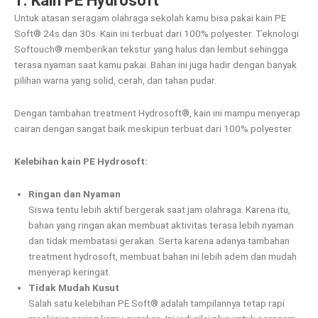
1. Kain PE Hydrosoft
Untuk atasan seragam olahraga sekolah kamu bisa pakai kain PE
Soft® 24s dan 30s. Kain ini terbuat dari 100% polyester. Teknologi
Softouch® memberikan tekstur yang halus dan lembut sehingga
terasa nyaman saat kamu pakai. Bahan ini juga hadir dengan banyak
pilihan warna yang solid, cerah, dan tahan pudar.
Dengan tambahan treatment Hydrosoft®, kain ini mampu menyerap
cairan dengan sangat baik meskipun terbuat dari 100% polyester.
Kelebihan kain PE Hydrosoft:
Ringan dan Nyaman
Siswa tentu lebih aktif bergerak saat jam olahraga. Karena itu,
bahan yang ringan akan membuat aktivitas terasa lebih nyaman
dan tidak membatasi gerakan. Serta karena adanya tambahan
treatment hydrosoft, membuat bahan ini lebih adem dan mudah
menyerap keringat.
Tidak Mudah Kusut
Salah satu kelebihan PE Soft® adalah tampilannya tetap rapi