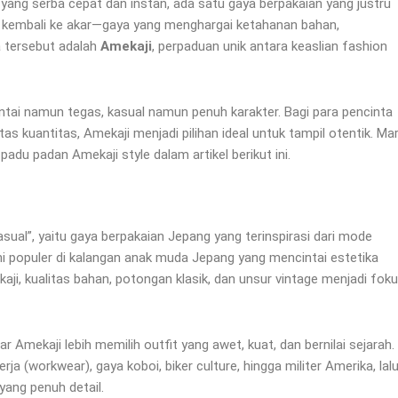
ang serba cepat dan instan, ada satu gaya berpakaian yang justru
 kembali ke akar—gaya yang menghargai ketahanan bahan,
 tersebut adalah
Amekaji
, perpaduan unik antara keaslian fashion
ntai namun tegas, kasual namun penuh karakter. Bagi para pencinta
s kuantitas, Amekaji menjadi pilihan ideal untuk tampil otentik. Mar
 padu padan Amekaji style dalam artikel berikut ini.
sual”, yaitu gaya berpakaian Jepang yang terinspirasi dari mode
i populer di kalangan anak muda Jepang yang mencintai estetika
kaji, kualitas bahan, potongan klasik, dan unsur vintage menjadi fok
r Amekaji lebih memilih outfit yang awet, kuat, dan bernilai sejarah.
ja (workwear), gaya koboi, biker culture, hingga militer Amerika, lal
ang penuh detail.