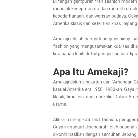
Di tengah gempuran tren fashion modern y
menolak kecepatan itu dan memilih untuk
kesederhanaan, dan warisan budaya. Gaya
Amerika klasik dan ketelitian khas Jepang.
Amekaji adalah pernyataan gaya hidup: sa
fashion yang mengutamakan kualitas di ata
kita bahas lebih detail pengertian dan tips
Apa Itu Amekaji?
Amekaji dalah singkatan dari “American Ca
kasual Amerika era 1950–1980-an. Gaya in
klasik, timeless, dan maskulin. Dalam Ame
utama.
Alih-alih mengikuti fast fashion, penggema
Gaya ini sangat dipengaruhi oleh busana ker
dikombinasikan dengan sentuhan Jepang y