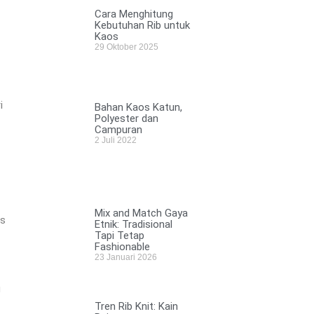
Cara Menghitung
Kebutuhan Rib untuk
Kaos
29 Oktober 2025
i
Bahan Kaos Katun,
Polyester dan
Campuran
2 Juli 2022
Mix and Match Gaya
us
Etnik: Tradisional
Tapi Tetap
Fashionable
23 Januari 2026
u
Tren Rib Knit: Kain