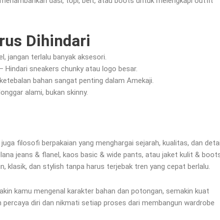
 menambahkan dasi, topi, belt, atau boots untuk melengkapi outfit
us Dihindari
l, jangan terlalu banyak aksesori.
 Hindari sneakers chunky atau logo besar.
n ketebalan bahan sangat penting dalam Amekaji.
onggar alami, bukan skinny.
uga filosofi berpakaian yang menghargai sejarah, kualitas, dan detai
a jeans & flanel, kaos basic & wide pants, atau jaket kulit & boots
 klasik, dan stylish tanpa harus terjebak tren yang cepat berlalu.
makin kamu mengenal karakter bahan dan potongan, semakin kuat
n percaya diri dan nikmati setiap proses dari membangun wardrobe