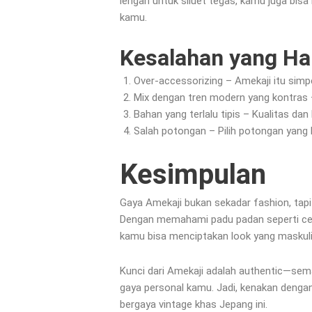
lengan untuk siluet tegas, kamu juga bisa
kamu.
Kesalahan yang Har
Over-accessorizing – Amekaji itu simpe
Mix dengan tren modern yang kontras –
Bahan yang terlalu tipis – Kualitas da
Salah potongan – Pilih potongan yang l
Kesimpulan
Gaya Amekaji bukan sekadar fashion, tapi j
Dengan memahami padu padan seperti celan
kamu bisa menciptakan look yang maskulin,
Kunci dari Amekaji adalah authentic—se
gaya personal kamu. Jadi, kenakan denga
bergaya vintage khas Jepang ini.