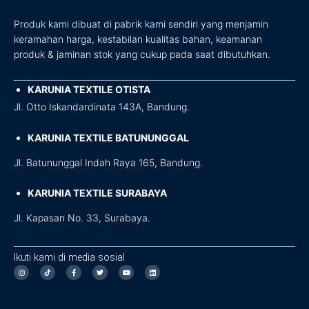
Produk kami dibuat di pabrik kami sendiri yang menjamin
keramahan harga, kestabilan kualitas bahan, keamanan
produk & jaminan stok yang cukup pada saat dibutuhkan.
KARUNIA TEXTILE OTISTA
Jl. Otto Iskandardinata 143A, Bandung.
KARUNIA TEXTILE BATUNUNGGAL
Jl. Batununggal Indah Raya 165, Bandung.
KARUNIA TEXTILE SURABAYA
Jl. Kapasan No. 33, Surabaya.
Ikuti kami di media sosial
I
F
T
Y
L
n
a
w
o
i
s
c
i
u
n
t
e
t
t
k