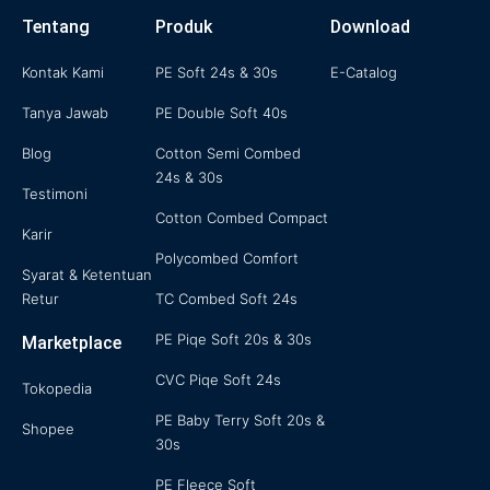
a
b
t
u
e
g
o
e
b
d
Tentang
Produk
Download
r
o
r
e
i
a
k
n
m
-
f
Kontak Kami
PE Soft 24s & 30s
E-Catalog
Tanya Jawab
PE Double Soft 40s
Blog
Cotton Semi Combed
24s & 30s
Testimoni
Cotton Combed Compact
Karir
Polycombed Comfort
Syarat & Ketentuan
Retur
TC Combed Soft 24s
PE Piqe Soft 20s & 30s
Marketplace
CVC Piqe Soft 24s
Tokopedia
PE Baby Terry Soft 20s &
Shopee
30s
PE Fleece Soft