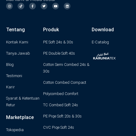
I
F
T
Y
L
n
a
w
o
i
s
c
i
u
n
t
e
t
t
k
a
b
t
u
e
g
o
e
b
d
Tentang
Produk
Download
r
o
r
e
i
a
k
n
m
-
f
Kontak Kami
PE Soft 24s & 30s
E-Catalog
Tanya Jawab
PE Double Soft 40s
Blog
Cotton Semi Combed 24s &
30s
Testimoni
Cotton Combed Compact
Karir
Polycombed Comfort
Syarat & Ketentuan
Retur
TC Combed Soft 24s
PE Piqe Soft 20s & 30s
Marketplace
CVC Piqe Soft 24s
Tokopedia