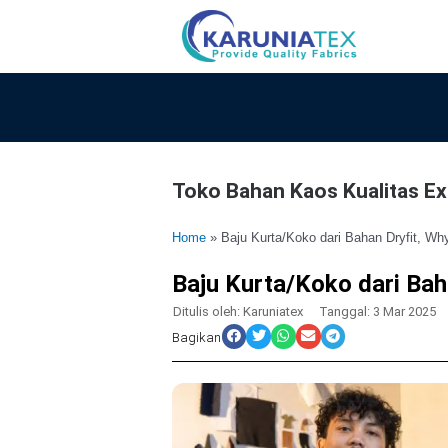
Lewati
ke
konten
Toko Bahan Kaos Kualitas Exp
Home
»
Baju Kurta/Koko dari Bahan Dryfit, Wh
Baju Kurta/Koko dari Bah
Ditulis oleh:
Karuniatex
Tanggal:
3 Mar 2025
Bagikan