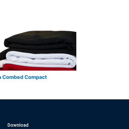
n Combed Compact
Cotton Semi Combe
Download