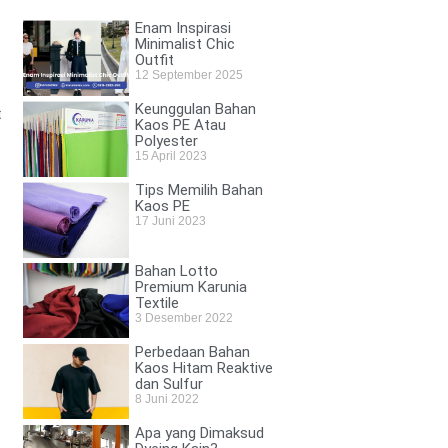
Enam Inspirasi
Minimalist Chic
Outfit
12 September 2025
Keunggulan Bahan
t
Kaos PE Atau
Polyester
15 April 2023
Tips Memilih Bahan
Kaos PE
17 Juni 2023
Bahan Lotto
Premium Karunia
Textile
3 Desember 2022
Perbedaan Bahan
Kaos Hitam Reaktive
dan Sulfur
8 Juni 2022
Apa yang Dimaksud