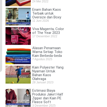
24 Mei 2022
Enam Bahan Kaos
Terbaik untuk
Oversize dan Boxy
11 Juni 2026
Viva Magenta, Color
of The Year 2023
17 Desember 2022
Alasan Penamaan
Warna Setiap Toko
Kain Berbeda-beda
7 Agustus 2025
Kain Polyester Yang
Nyaman Untuk
Bahan Kaos
Olahraga
28 Januari 2023
n
Estimasi Biaya
Produksi Jaket Half
Zipper dari Kain PE
Fleece Soft
3 Desember 2025