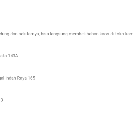
dung dan sekitarnya, bisa langsung membeli bahan kaos di toko kam
inata 143A
gal Indah Raya 165
33