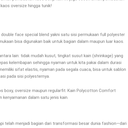
 kaos oversize hingga tunik!
double face special blend yakni satu sisi permukaan full polyester
ermukaan bisa digunakan baik untuk bagian dalam maupun luar kaos.
antara lain: tidak mudah kusut, tingkat susut kain (shrinkage) yang
as kelembapan sehingga nyaman untuk kita pakai dalam durasi
memiliki sifat elastis, nyaman pada segala cuaca, bisa untuk sablon
asi pada sisi polyesternya.
os boxy, oversize maupun regularfit. Kain Polycotton Comfort
an kenyamanan dalam satu jenis kain.
pi telah menjadi bagian dari transformasi besar dunia fashion—dari