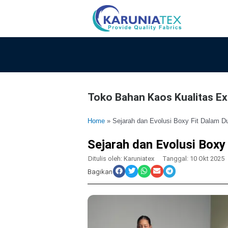
Lewati
ke
konten
Toko Bahan Kaos Kualitas Exp
Home
»
Sejarah dan Evolusi Boxy Fit Dalam D
Sejarah dan Evolusi Boxy
Ditulis oleh:
Karuniatex
Tanggal:
10 Okt 2025
Bagikan