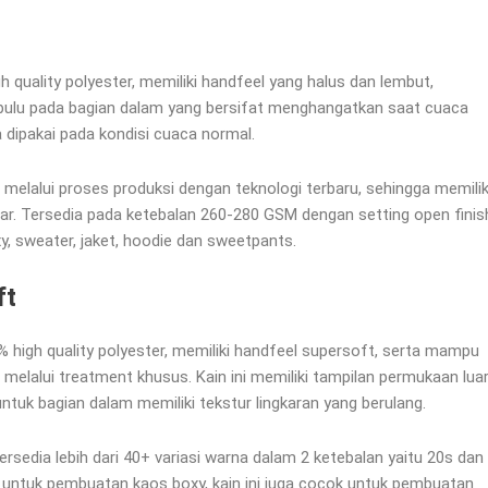
h quality polyester, memiliki handfeel yang halus dan lembut,
an bulu pada bagian dalam yang bersifat menghangatkan saat cuaca
 dipakai pada kondisi cuaca normal.
 melalui proses produksi dengan teknologi terbaru, sehingga memilik
udar. Tersedia pada ketebalan 260-280 GSM dengan setting open finis
, sweater, jaket, hoodie dan sweetpants.
ft
% high quality polyester, memiliki handfeel supersoft, serta mampu
melalui treatment khusus. Kain ini memiliki tampilan permukaan lua
uk bagian dalam memiliki tekstur lingkaran yang berulang.
ersedia lebih dari 40+ variasi warna dalam 2 ketebalan yaitu 20s dan
in untuk pembuatan kaos boxy, kain ini juga cocok untuk pembuatan