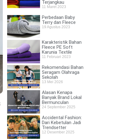
Terjangkau
11 Maret 2023
Perbedaan Baby
Terry dan Fleece
19 Agustus 2023
Karakteristik Bahan
Fleece PE Soft
Karunia Textile
11 Februari 2023
Rekomendasi Bahan
Seragam Olahraga
Sekolah
13 Mei 2026
Alasan Kenapa
Banyak Brand Lokal
Bermunculan
k
24 September 2025
Accidental Fashion:
Dari Kebetulan Jadi
Trendsetter
12 Desember 2025