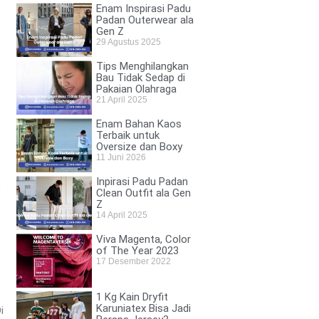
Enam Inspirasi Padu
Padan Outerwear ala
Gen Z
29 Agustus 2025
Tips Menghilangkan
Bau Tidak Sedap di
Pakaian Olahraga
21 April 2025
Enam Bahan Kaos
Terbaik untuk
Oversize dan Boxy
11 Juni 2026
Inpirasi Padu Padan
,
Clean Outfit ala Gen
Z
14 April 2025
Viva Magenta, Color
of The Year 2023
17 Desember 2022
1 Kg Kain Dryfit
Karuniatex Bisa Jadi
i